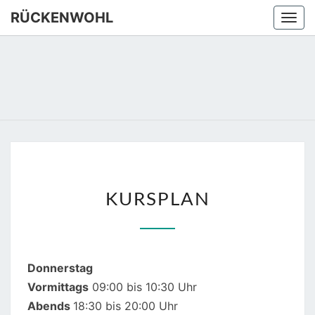
Skip
RÜCKENWOHL
Togg
to
navi
content
RÜCKEN
Yoga –
Atemtraining
– Massage
KURSPLAN
KURSPLAN
Donnerstag
Vormittags
09:00 bis 10:30 Uhr
Abends
18:30 bis 20:00 Uhr