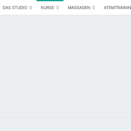
DAS STUDIO
KURSE
MASSAGEN
ATEMTRAINI
Yoga –
RÜCK
Atemtraining
– Massage