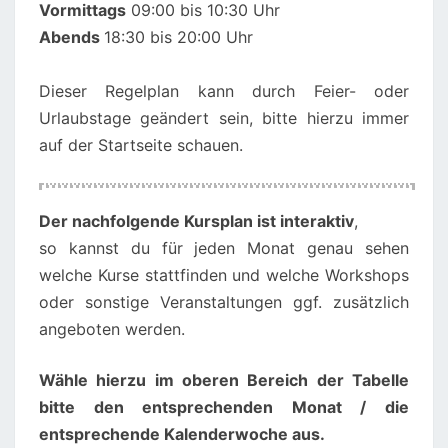
Vormittags
09:00 bis 10:30 Uhr
Abends
18:30 bis 20:00 Uhr
Dieser Regelplan kann durch Feier- oder
Urlaubstage geändert sein, bitte hierzu immer
auf der Startseite schauen.
00:00
01:00
Der nachfolgende Kursplan ist interaktiv
,
so kannst du für jeden Monat genau sehen
02:00
welche Kurse stattfinden und welche Workshops
oder sonstige Veranstaltungen ggf. zusätzlich
angeboten werden.
03:00
Wähle hierzu im oberen Bereich der Tabelle
04:00
bitte den entsprechenden Monat / die
entsprechende Kalenderwoche aus.
05:00