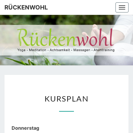
Skip
RÜCKENWOHL
Togg
to
navi
content
RÜCKEN
Yoga –
Atemtraining
– Massage
KURSPLAN
KURSPLAN
Donnerstag