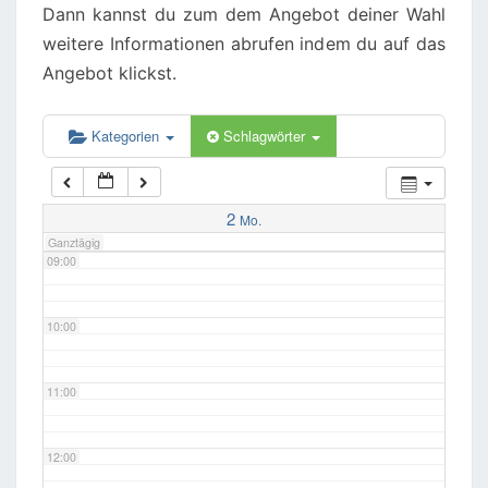
Dann kannst du zum dem Angebot deiner Wahl
weitere Informationen abrufen indem du auf das
06:00
Angebot klickst.
07:00
Kategorien
Schlagwörter
08:00
2
Mo.
Ganztägig
09:00
10:00
11:00
12:00