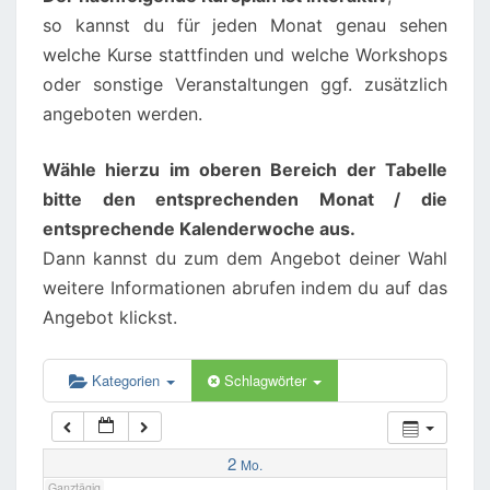
so kannst du für jeden Monat genau sehen
02:00
welche Kurse stattfinden und welche Workshops
oder sonstige Veranstaltungen ggf. zusätzlich
angeboten werden.
03:00
Wähle hierzu im oberen Bereich der Tabelle
04:00
bitte den entsprechenden Monat / die
entsprechende Kalenderwoche aus.
05:00
Dann kannst du zum dem Angebot deiner Wahl
weitere Informationen abrufen indem du auf das
06:00
Angebot klickst.
07:00
Kategorien
Schlagwörter
08:00
2
Mo.
Ganztägig