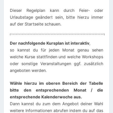
Dieser Regelplan kann durch Feier- oder
Urlaubstage geändert sein, bitte hierzu immer
auf der Startseite schauen.
00:00
01:00
Der nachfolgende Kursplan ist interaktiv
,
so kannst du für jeden Monat genau sehen
02:00
welche Kurse stattfinden und welche Workshops
oder sonstige Veranstaltungen ggf. zusätzlich
angeboten werden.
03:00
Wähle hierzu im oberen Bereich der Tabelle
04:00
bitte den entsprechenden Monat / die
entsprechende Kalenderwoche aus.
05:00
Dann kannst du zum dem Angebot deiner Wahl
weitere Informationen abrufen indem du auf das