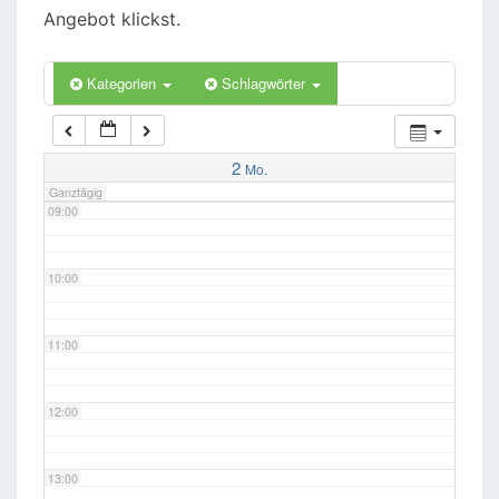
06:00
Angebot klickst.
07:00
Kategorien
Schlagwörter
08:00
2
Mo.
Ganztägig
09:00
10:00
11:00
12:00
13:00