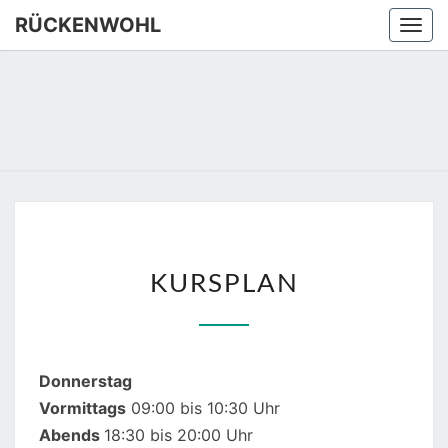
Skip
RÜCKENWOHL
Togg
to
navi
content
RÜCKEN
Yoga –
Atemtraining
– Massage
KURSPLAN
KURSPLAN
Donnerstag
Vormittags
09:00 bis 10:30 Uhr
Abends
18:30 bis 20:00 Uhr