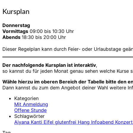
Kursplan
Kursplan
Donnerstag
Vormittags
09:00 bis 10:30 Uhr
Abends
18:30 bis 20:00 Uhr
Dieser Regelplan kann durch Feier- oder Urlaubstage geänd
Der nachfolgende Kursplan ist interaktiv
,
so kannst du für jeden Monat genau sehen welche Kurse s
Wähle hierzu im oberen Bereich der Tabelle bitte den
Dann kannst du zum dem Angebot deiner Wahl weitere Inf
Kategorien
Mit Anmeldung
Offene Stunde
Schlagwörter
Aiyana Kanti
Eifel
glutenfrei
Hang
Infoabend
Konzer
Tag