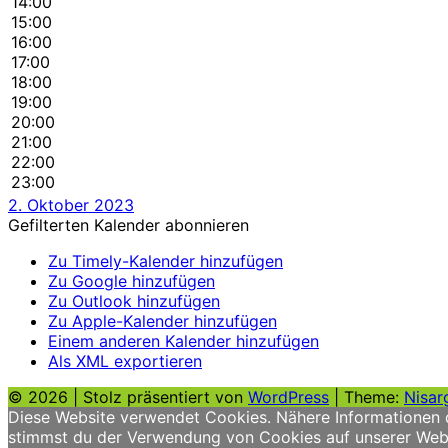
14:00
15:00
16:00
17:00
18:00
19:00
20:00
21:00
22:00
23:00
2. Oktober 2023
Gefilterten Kalender abonnieren
Zu Timely-Kalender hinzufügen
Zu Google hinzufügen
Zu Outlook hinzufügen
Zu Apple-Kalender hinzufügen
Einem anderen Kalender hinzufügen
Als XML exportieren
© 2026
|
Stolz präsentiert von
WordPress
|
Theme:
Nisar
Diese Website verwendet Cookies. Nähere Informationen d
stimmst du der Verwendung von Cookies auf unserer Webs