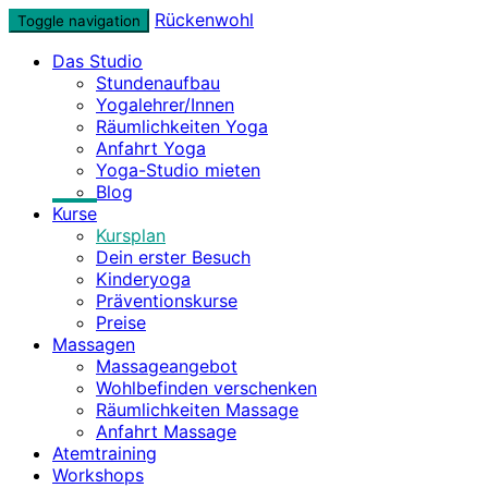
Skip
Rückenwohl
Toggle navigation
to
Das Studio
content
Stundenaufbau
Yogalehrer/Innen
Räumlichkeiten Yoga
Anfahrt Yoga
Yoga-Studio mieten
Blog
Kurse
Kursplan
Dein erster Besuch
Kinderyoga
Präventionskurse
Preise
Massagen
Massageangebot
Wohlbefinden verschenken
Räumlichkeiten Massage
Anfahrt Massage
Atemtraining
Workshops