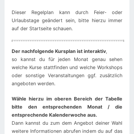
Dieser Regelplan kann durch Feier- oder
Urlaubstage geändert sein, bitte hierzu immer
auf der Startseite schauen.
00:00
01:00
Der nachfolgende Kursplan ist interaktiv
,
so kannst du für jeden Monat genau sehen
02:00
welche Kurse stattfinden und welche Workshops
oder sonstige Veranstaltungen ggf. zusätzlich
angeboten werden.
03:00
Wähle hierzu im oberen Bereich der Tabelle
04:00
bitte den entsprechenden Monat / die
entsprechende Kalenderwoche aus.
05:00
Dann kannst du zum dem Angebot deiner Wahl
weitere Informationen abrufen indem du auf das