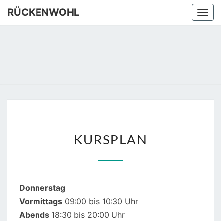
Skip
RÜCKENWOHL
Togg
to
navi
content
RÜCKEN
Yoga –
Atemtraining
– Massage
KURSPLAN
KURSPLAN
Donnerstag
Vormittags
09:00 bis 10:30 Uhr
Abends
18:30 bis 20:00 Uhr