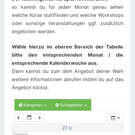
so kannst du für jeden Monat genau sehen
02:00
welche Kurse stattfinden und welche Workshops
oder sonstige Veranstaltungen ggf. zusätzlich
angeboten werden.
03:00
Wähle hierzu im oberen Bereich der Tabelle
04:00
bitte den entsprechenden Monat / die
entsprechende Kalenderwoche aus.
05:00
Dann kannst du zum dem Angebot deiner Wahl
weitere Informationen abrufen indem du auf das
06:00
Angebot klickst.
07:00
Kategorien
Schlagwörter
08:00
27
Di.
Ganztägig