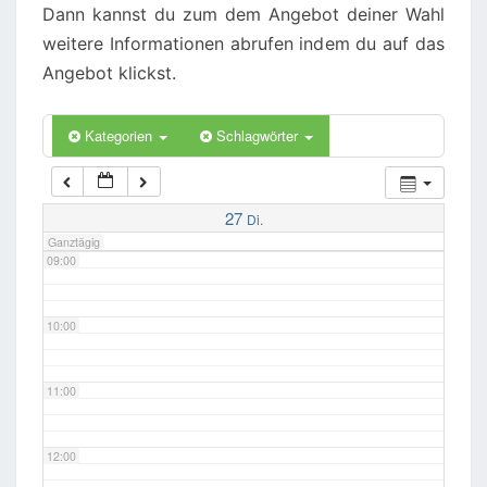
Dann kannst du zum dem Angebot deiner Wahl
weitere Informationen abrufen indem du auf das
06:00
Angebot klickst.
07:00
Kategorien
Schlagwörter
08:00
27
Di.
Ganztägig
09:00
10:00
11:00
12:00