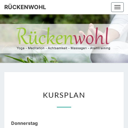
Skip
RÜCKENWOHL
Togg
to
navi
content
RÜCKEN
Yoga –
Atemtraining
– Massage
KURSPLAN
KURSPLAN
Donnerstag