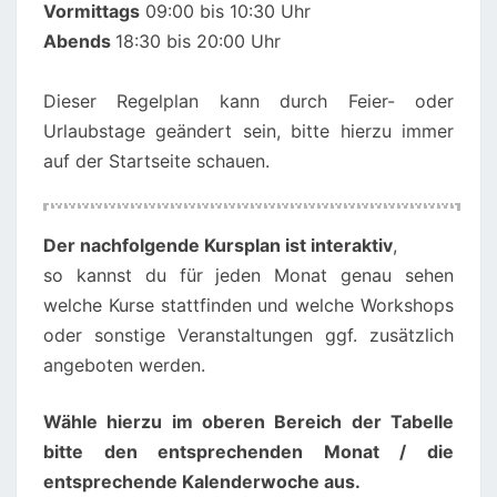
Vormittags
09:00 bis 10:30 Uhr
Abends
18:30 bis 20:00 Uhr
Dieser Regelplan kann durch Feier- oder
Urlaubstage geändert sein, bitte hierzu immer
auf der Startseite schauen.
00:00
01:00
Der nachfolgende Kursplan ist interaktiv
,
so kannst du für jeden Monat genau sehen
02:00
welche Kurse stattfinden und welche Workshops
oder sonstige Veranstaltungen ggf. zusätzlich
angeboten werden.
03:00
Wähle hierzu im oberen Bereich der Tabelle
04:00
bitte den entsprechenden Monat / die
entsprechende Kalenderwoche aus.
05:00