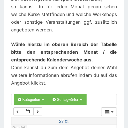
so kannst du für jeden Monat genau sehen
02:00
welche Kurse stattfinden und welche Workshops
oder sonstige Veranstaltungen ggf. zusätzlich
angeboten werden.
03:00
Wähle hierzu im oberen Bereich der Tabelle
04:00
bitte den entsprechenden Monat / die
entsprechende Kalenderwoche aus.
05:00
Dann kannst du zum dem Angebot deiner Wahl
weitere Informationen abrufen indem du auf das
06:00
Angebot klickst.
07:00
Kategorien
Schlagwörter
08:00
27
Di.
Ganztägig