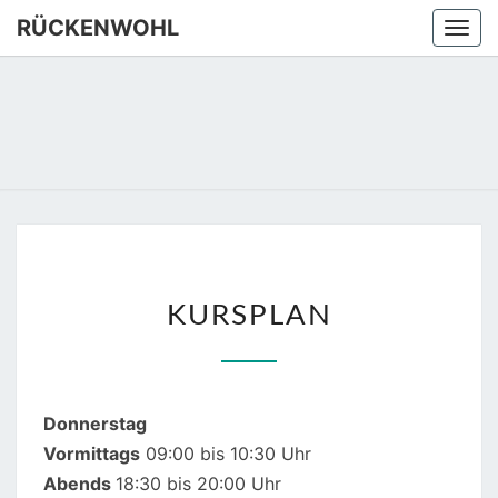
Skip
RÜCKENWOHL
Togg
to
navi
content
RÜCKEN
Yoga –
Atemtraining
– Massage
KURSPLAN
KURSPLAN
Donnerstag
Vormittags
09:00 bis 10:30 Uhr
Abends
18:30 bis 20:00 Uhr