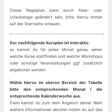
Dieser Regelplan kann durch Feier- oder
Urlaubstage geändert sein, bitte hierzu immer
auf der Startseite schauen.
00:00
01:00
Der nachfolgende Kursplan ist interaktiv
,
so kannst du für jeden Monat genau sehen
02:00
welche Kurse stattfinden und welche Workshops
oder sonstige Veranstaltungen ggf. zusätzlich
angeboten werden.
03:00
Wähle hierzu im oberen Bereich der Tabelle
04:00
bitte den entsprechenden Monat / die
entsprechende Kalenderwoche aus.
05:00
Dann kannst du zum dem Angebot deiner Wahl
weitere Informationen abrufen indem du auf das