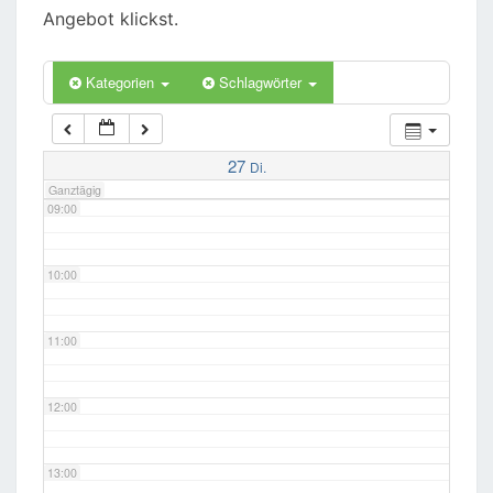
06:00
Angebot klickst.
07:00
Kategorien
Schlagwörter
08:00
27
Di.
Ganztägig
09:00
10:00
11:00
12:00
13:00