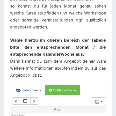
so kannst du für jeden Monat genau sehen
02:00
welche Kurse stattfinden und welche Workshops
oder sonstige Veranstaltungen ggf. zusätzlich
angeboten werden.
03:00
Wähle hierzu im oberen Bereich der Tabelle
04:00
bitte den entsprechenden Monat / die
entsprechende Kalenderwoche aus.
05:00
Dann kannst du zum dem Angebot deiner Wahl
weitere Informationen abrufen indem du auf das
06:00
Angebot klickst.
07:00
Kategorien
Schlagwörter
08:00
5
So.
Ganztägig