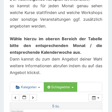
so kannst du für jeden Monat genau sehen
02:00
welche Kurse stattfinden und welche Workshops
oder sonstige Veranstaltungen ggf. zusätzlich
angeboten werden.
03:00
Wähle hierzu im oberen Bereich der Tabelle
04:00
bitte den entsprechenden Monat / die
entsprechende Kalenderwoche aus.
05:00
Dann kannst du zum dem Angebot deiner Wahl
weitere Informationen abrufen indem du auf das
06:00
Angebot klickst.
07:00
Kategorien
Schlagwörter
08:00
5
So.
Ganztägig