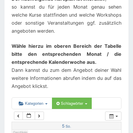
so kannst du für jeden Monat genau sehen
02:00
welche Kurse stattfinden und welche Workshops
oder sonstige Veranstaltungen ggf. zusätzlich
angeboten werden.
03:00
Wähle hierzu im oberen Bereich der Tabelle
04:00
bitte den entsprechenden Monat / die
entsprechende Kalenderwoche aus.
05:00
Dann kannst du zum dem Angebot deiner Wahl
weitere Informationen abrufen indem du auf das
06:00
Angebot klickst.
07:00
Kategorien
Schlagwörter
08:00
5
So.
Ganztägig