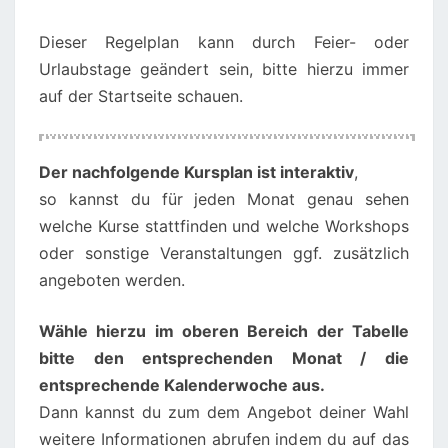
Dieser Regelplan kann durch Feier- oder
Urlaubstage geändert sein, bitte hierzu immer
auf der Startseite schauen.
00:00
01:00
Der nachfolgende Kursplan ist interaktiv
,
so kannst du für jeden Monat genau sehen
02:00
welche Kurse stattfinden und welche Workshops
oder sonstige Veranstaltungen ggf. zusätzlich
angeboten werden.
03:00
Wähle hierzu im oberen Bereich der Tabelle
04:00
bitte den entsprechenden Monat / die
entsprechende Kalenderwoche aus.
05:00
Dann kannst du zum dem Angebot deiner Wahl
weitere Informationen abrufen indem du auf das