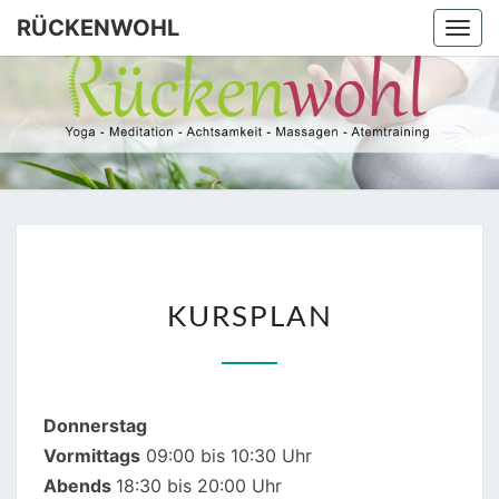
Skip
RÜCKENWOHL
Togg
to
navi
content
RÜCKEN
Yoga –
Atemtraining
– Massage
KURSPLAN
KURSPLAN
Donnerstag
Vormittags
09:00 bis 10:30 Uhr
Abends
18:30 bis 20:00 Uhr