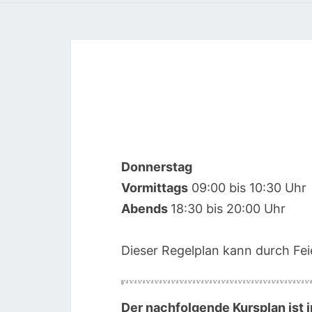
Donnerstag
00:00
Vormittags
09:00 bis 10:30 Uhr
Abends
18:30 bis 20:00 Uhr
01:00
Dieser Regelplan kann durch Feie
02:00
03:00
Der nachfolgende Kursplan ist i