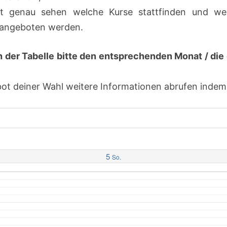
t genau sehen welche Kurse stattfinden und we
h angeboten werden.
h der Tabelle bitte den entsprechenden Monat / d
 deiner Wahl weitere Informationen abrufen indem d
5
So.