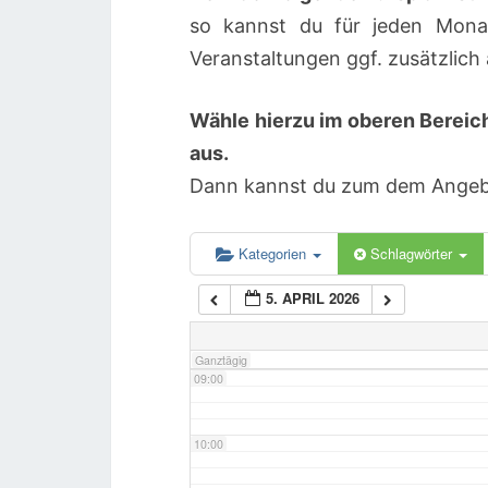
so kannst du für jeden Mona
04:00
Veranstaltungen ggf. zusätzlic
Wähle hierzu im oberen Bereic
05:00
aus.
Dann kannst du zum dem Angebot
06:00
07:00
Kategorien
Schlagwörter
5. APRIL 2026
08:00
Ganztägig
09:00
10:00