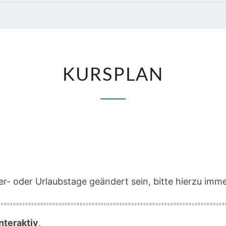
KURSPLAN
KURSPLAN
r- oder Urlaubstage geändert sein, bitte hierzu imme
nteraktiv
,