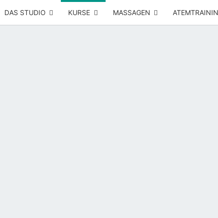
DAS STUDIO
KURSE
MASSAGEN
ATEMTRAINI
Yoga –
RÜCK
Atemtraining
– Massage