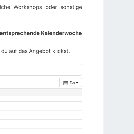
lche Workshops oder sonstige
ie entsprechende Kalenderwoche
u auf das Angebot klickst.
Tag