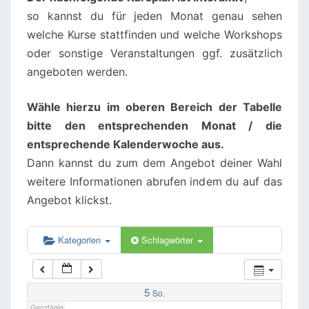
so kannst du für jeden Monat genau sehen
02:00
welche Kurse stattfinden und welche Workshops
oder sonstige Veranstaltungen ggf. zusätzlich
angeboten werden.
03:00
Wähle hierzu im oberen Bereich der Tabelle
04:00
bitte den entsprechenden Monat / die
entsprechende Kalenderwoche aus.
05:00
Dann kannst du zum dem Angebot deiner Wahl
weitere Informationen abrufen indem du auf das
06:00
Angebot klickst.
07:00
Kategorien
Schlagwörter
08:00
5
So.
Ganztägig