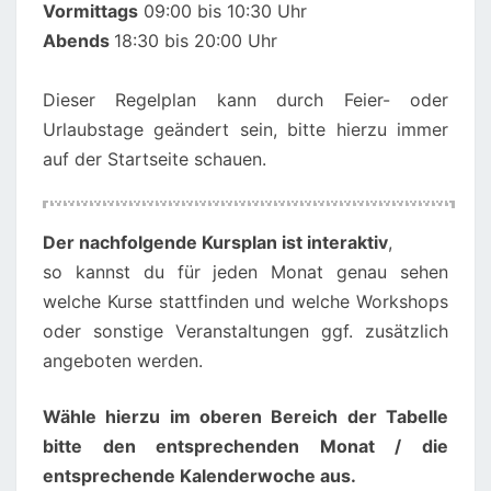
Vormittags
09:00 bis 10:30 Uhr
Abends
18:30 bis 20:00 Uhr
Dieser Regelplan kann durch Feier- oder
Urlaubstage geändert sein, bitte hierzu immer
auf der Startseite schauen.
00:00
01:00
Der nachfolgende Kursplan ist interaktiv
,
so kannst du für jeden Monat genau sehen
02:00
welche Kurse stattfinden und welche Workshops
oder sonstige Veranstaltungen ggf. zusätzlich
angeboten werden.
03:00
Wähle hierzu im oberen Bereich der Tabelle
04:00
bitte den entsprechenden Monat / die
entsprechende Kalenderwoche aus.
05:00