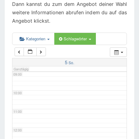
Dann kannst du zum dem Angebot deiner Wahl
weitere Informationen abrufen indem du auf das
06:00
Angebot klickst.
07:00
Kategorien
Schlagwörter
08:00
5
So.
Ganztägig
09:00
10:00
11:00
12:00