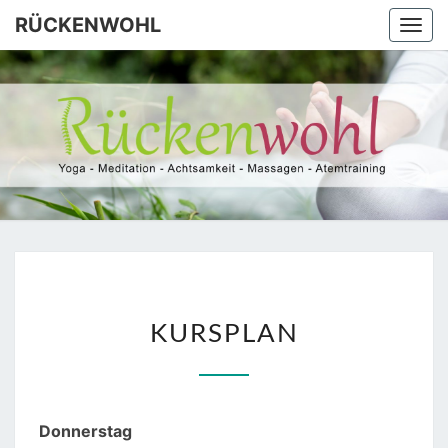
Skip
RÜCKENWOHL
Togg
to
navi
content
RÜCKEN
Yoga –
Atemtraining
– Massage
KURSPLAN
KURSPLAN
Donnerstag