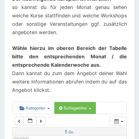
so kannst du für jeden Monat genau sehen
02:00
welche Kurse stattfinden und welche Workshops
oder sonstige Veranstaltungen ggf. zusätzlich
angeboten werden.
03:00
Wähle hierzu im oberen Bereich der Tabelle
04:00
bitte den entsprechenden Monat / die
entsprechende Kalenderwoche aus.
05:00
Dann kannst du zum dem Angebot deiner Wahl
weitere Informationen abrufen indem du auf das
06:00
Angebot klickst.
07:00
Kategorien
Schlagwörter
08:00
5
So.
Ganztägig