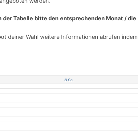
h angeboten werden.
h der Tabelle bitte den entsprechenden Monat / d
 deiner Wahl weitere Informationen abrufen indem d
5
So.