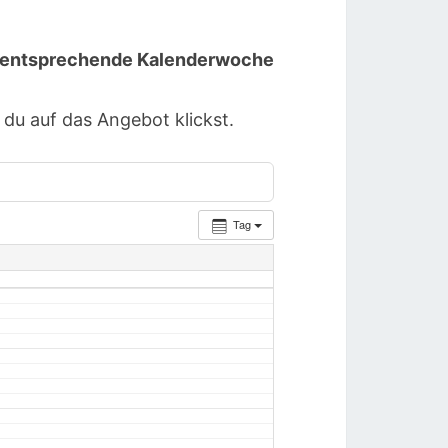
ie entsprechende Kalenderwoche
u auf das Angebot klickst.
Tag