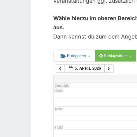
Veranstaltungen ggf. zusätzlic
Wähle hierzu im oberen Bereic
05:00
aus.
Dann kannst du zum dem Angebot
06:00
07:00
Kategorien
Schlagwörter
5. APRIL 2026
08:00
Ganztägig
09:00
10:00
11:00