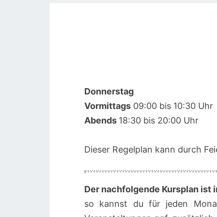
Donnerstag
00:00
Vormittags
09:00 bis 10:30 Uhr
Abends
18:30 bis 20:00 Uhr
01:00
Dieser Regelplan kann durch Feie
02:00
03:00
Der nachfolgende Kursplan ist i
so kannst du für jeden Mona
04:00