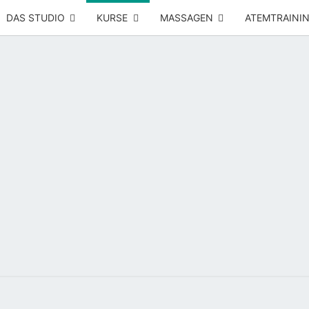
DAS STUDIO
KURSE
MASSAGEN
ATEMTRAINI
Yoga –
RÜCK
Atemtraining
– Massage