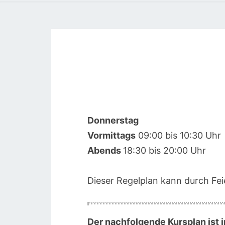
Donnerstag
00:00
Vormittags
09:00 bis 10:30 Uhr
Abends
18:30 bis 20:00 Uhr
01:00
Dieser Regelplan kann durch Feie
02:00
03:00
Der nachfolgende Kursplan ist i