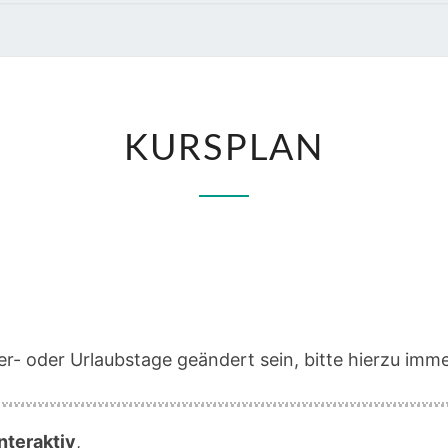
KURSPLAN
KURSPLAN
r- oder Urlaubstage geändert sein, bitte hierzu imme
nteraktiv
,