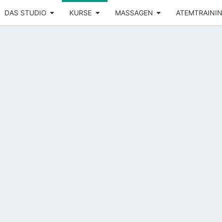
DAS STUDIO
KURSE
MASSAGEN
ATEMTRAINI
Yoga –
RÜCK
Atemtraining
– Massage