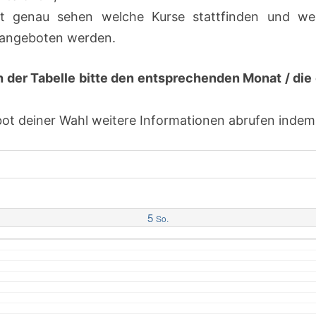
t genau sehen welche Kurse stattfinden und we
h angeboten werden.
h der Tabelle bitte den entsprechenden Monat / d
 deiner Wahl weitere Informationen abrufen indem d
5
So.