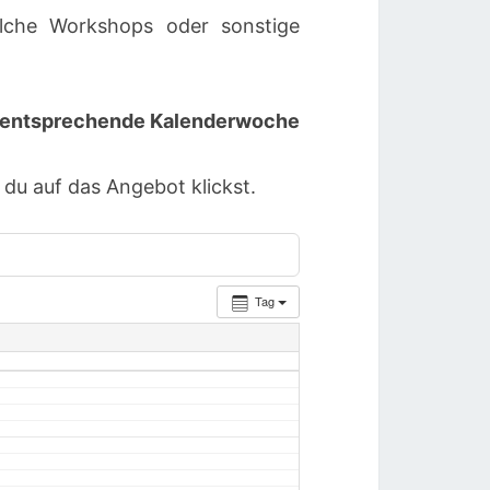
lche Workshops oder sonstige
ie entsprechende Kalenderwoche
u auf das Angebot klickst.
Tag