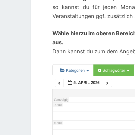
so kannst du für jeden Mona
04:00
Veranstaltungen ggf. zusätzlic
Wähle hierzu im oberen Bereic
05:00
aus.
Dann kannst du zum dem Angebot
06:00
07:00
Kategorien
Schlagwörter
5. APRIL 2026
08:00
Ganztägig
09:00
10:00