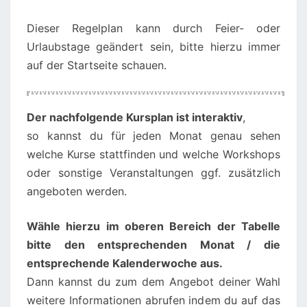
Dieser Regelplan kann durch Feier- oder
Urlaubstage geändert sein, bitte hierzu immer
auf der Startseite schauen.
00:00
01:00
Der nachfolgende Kursplan ist interaktiv
,
so kannst du für jeden Monat genau sehen
02:00
welche Kurse stattfinden und welche Workshops
oder sonstige Veranstaltungen ggf. zusätzlich
angeboten werden.
03:00
Wähle hierzu im oberen Bereich der Tabelle
04:00
bitte den entsprechenden Monat / die
entsprechende Kalenderwoche aus.
05:00
Dann kannst du zum dem Angebot deiner Wahl
weitere Informationen abrufen indem du auf das