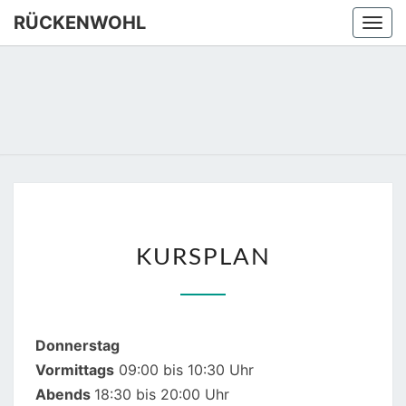
Skip
RÜCKENWOHL
Togg
to
navi
content
RÜCKEN
Yoga –
Atemtraining
– Massage
KURSPLAN
KURSPLAN
Donnerstag
Vormittags
09:00 bis 10:30 Uhr
Abends
18:30 bis 20:00 Uhr