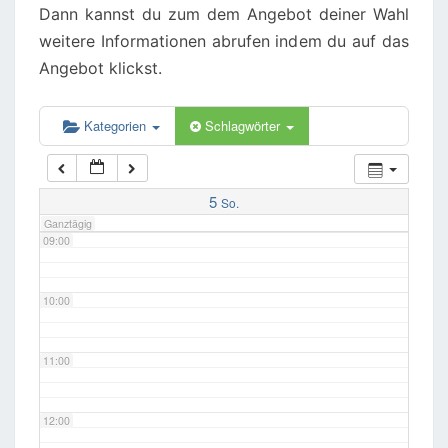
05:00
Dann kannst du zum dem Angebot deiner Wahl
weitere Informationen abrufen indem du auf das
06:00
Angebot klickst.
07:00
Kategorien
Schlagwörter
08:00
5
So.
Ganztägig
09:00
10:00
11:00
12:00