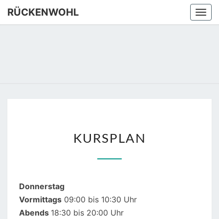
Skip
RÜCKENWOHL
Togg
to
navi
content
RÜCKEN
Yoga –
Atemtraining
– Massage
KURSPLAN
KURSPLAN
Donnerstag
Vormittags
09:00 bis 10:30 Uhr
Abends
18:30 bis 20:00 Uhr