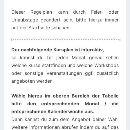
Dieser Regelplan kann durch Feier- oder
Urlaubstage geändert sein, bitte hierzu immer
auf der Startseite schauen.
00:00
01:00
Der nachfolgende Kursplan ist interaktiv
,
so kannst du für jeden Monat genau sehen
02:00
welche Kurse stattfinden und welche Workshops
oder sonstige Veranstaltungen ggf. zusätzlich
angeboten werden.
03:00
Wähle hierzu im oberen Bereich der Tabelle
04:00
bitte den entsprechenden Monat / die
entsprechende Kalenderwoche aus.
05:00
Dann kannst du zum dem Angebot deiner Wahl
weitere Informationen abrufen indem du auf das