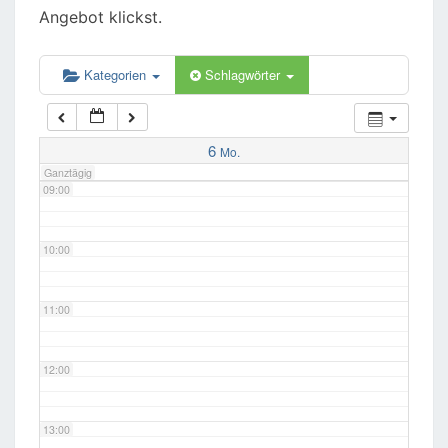
06:00
Angebot klickst.
07:00
Kategorien
Schlagwörter
08:00
6
Mo.
Ganztägig
09:00
10:00
11:00
12:00
13:00