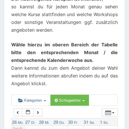
so kannst du für jeden Monat genau sehen
welche Kurse stattfinden und welche Workshops
02:00
oder sonstige Veranstaltungen ggf. zusätzlich
angeboten werden.
03:00
Wähle hierzu im oberen Bereich der Tabelle
04:00
bitte den entsprechenden Monat / die
entsprechende Kalenderwoche aus.
Dann kannst du zum dem Angebot deiner Wahl
05:00
weitere Informationen abrufen indem du auf das
Angebot klickst.
06:00
Kategorien
Schlagwörter
07:00
08:00
26
27
28
29
30
31
1
Mo.
Di.
Mi.
Do.
Fr.
Sa.
So.
Ganztä