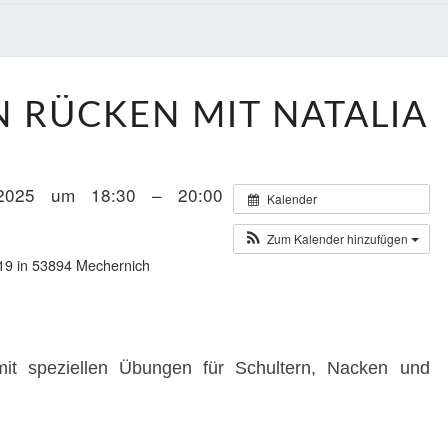
YOGA
 RÜCKEN MIT NATALIA
FÜR
DEN
RÜCKEN
2025 um 18:30 – 20:00
Kalender
MIT
NATALIA
Zum Kalender hinzufügen
19 in 53894 Mechernich
mit speziellen Übungen für Schultern, Nacken und