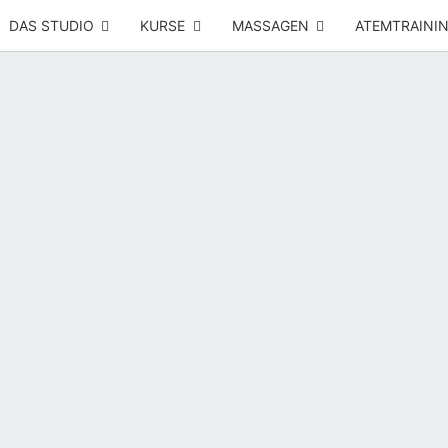
DAS STUDIO
KURSE
MASSAGEN
ATEMTRAINI
Yoga –
RÜCK
Atemtraining
– Massage