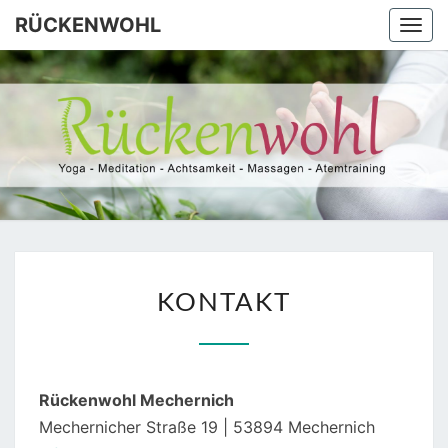
Skip
RÜCKENWOHL
Togg
to
navi
content
RÜCKEN
Yoga –
Atemtraining
– Massage
KONTAKT
KONTAKT
Rückenwohl Mechernich
Mechernicher Straße 19 | 53894 Mechernich