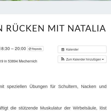
YOGA
 RÜCKEN MIT NATALIA
FÜR
DEN
RÜCKEN
18:30 – 20:00
Repeats
Kalender
MIT
NATALIA
Zum Kalender hinzufügen
19 in 53894 Mechernich
mit speziellen Übungen für Schultern, Nacken und
äftigt die stützende Muskulatur der Wirbelsäule, löst