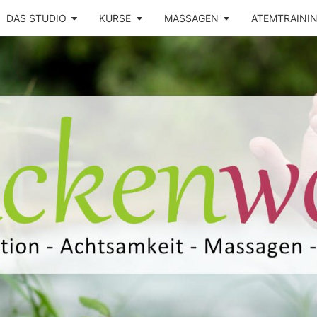
DAS STUDIO
KURSE
MASSAGEN
ATEMTRAINI
Yoga –
RÜCK
Atemtraining
– Massage