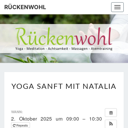
Skip
RÜCKENWOHL
Togg
to
navi
content
RÜCKEN
Yoga –
Atemtraining
– Massage
YOGA
YOGA SANFT MIT NATALIA
SANFT
MIT
NATALIA
WANN:
2. Oktober 2025 um 09:00 – 10:30
Repeats