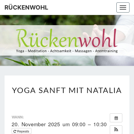
Skip
RÜCKENWOHL
Togg
to
navi
content
RÜCKEN
Yoga –
Atemtraining
– Massage
YOGA
YOGA SANFT MIT NATALIA
SANFT
MIT
NATALIA
WANN:
20. November 2025 um 09:00 – 10:30
Repeats