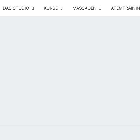
DAS STUDIO
KURSE
MASSAGEN
ATEMTRAINI
Yoga –
RÜCK
Atemtraining
– Massage