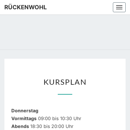
Skip
RÜCKENWOHL
Togg
to
navi
content
RÜCKEN
Yoga –
Atemtraining
– Massage
KURSPLAN
KURSPLAN
Donnerstag
Vormittags
09:00 bis 10:30 Uhr
Abends
18:30 bis 20:00 Uhr