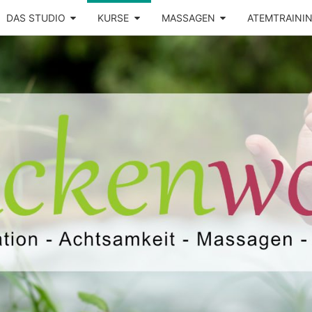
DAS STUDIO
KURSE
MASSAGEN
ATEMTRAINI
Yoga –
RÜCK
Atemtraining
– Massage