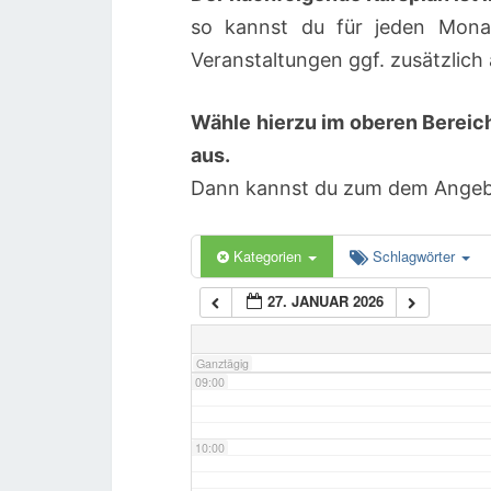
so kannst du für jeden Mona
04:00
Veranstaltungen ggf. zusätzlic
Wähle hierzu im oberen Bereic
05:00
aus.
Dann kannst du zum dem Angebot
06:00
07:00
Kategorien
Schlagwörter
27. JANUAR 2026
08:00
Ganztägig
09:00
10:00