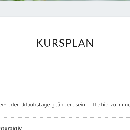
KURSPLAN
KURSPLAN
r- oder Urlaubstage geändert sein, bitte hierzu imme
nteraktiv
,