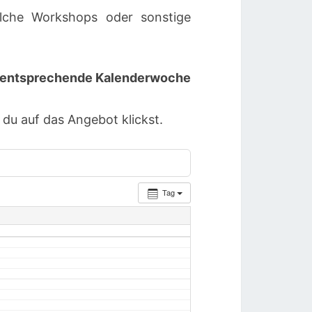
lche Workshops oder sonstige
ie entsprechende Kalenderwoche
u auf das Angebot klickst.
Tag