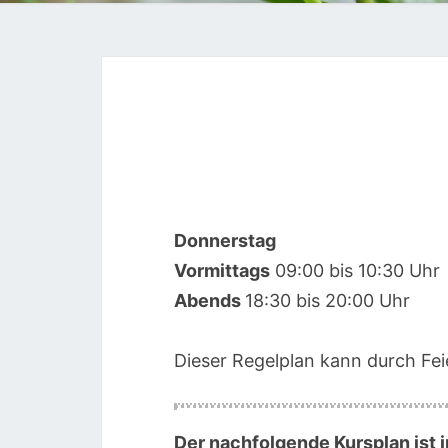
Donnerstag
00:00
Vormittags
09:00 bis 10:30 Uhr
Abends
18:30 bis 20:00 Uhr
01:00
Dieser Regelplan kann durch Feie
02:00
03:00
Der nachfolgende Kursplan ist i