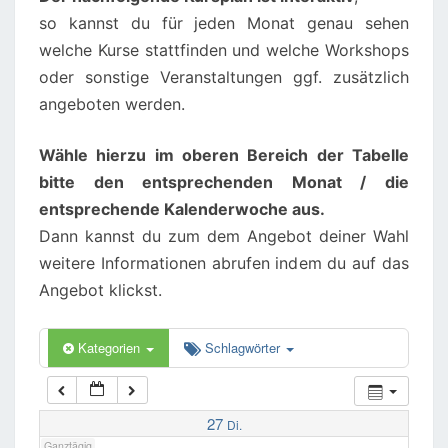
so kannst du für jeden Monat genau sehen
02:00
welche Kurse stattfinden und welche Workshops
oder sonstige Veranstaltungen ggf. zusätzlich
angeboten werden.
03:00
Wähle hierzu im oberen Bereich der Tabelle
04:00
bitte den entsprechenden Monat / die
entsprechende Kalenderwoche aus.
05:00
Dann kannst du zum dem Angebot deiner Wahl
weitere Informationen abrufen indem du auf das
06:00
Angebot klickst.
07:00
Kategorien
Schlagwörter
08:00
27
Di.
Ganztägig