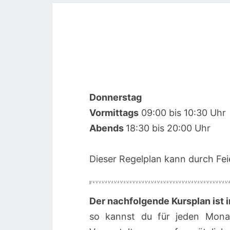
Donnerstag
00:00
Vormittags
09:00 bis 10:30 Uhr
Abends
18:30 bis 20:00 Uhr
01:00
Dieser Regelplan kann durch Feie
02:00
03:00
Der nachfolgende Kursplan ist i
so kannst du für jeden Mona
04:00