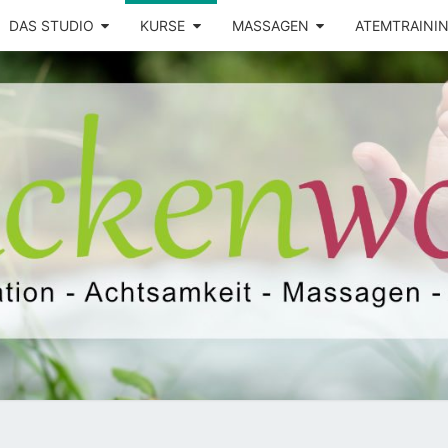
DAS STUDIO
KURSE
MASSAGEN
ATEMTRAINI
Yoga –
RÜCK
Atemtraining
– Massage