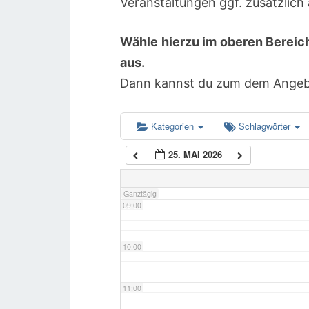
Veranstaltungen ggf. zusätzlic
Wähle hierzu im oberen Bereic
05:00
aus.
Dann kannst du zum dem Angebot
06:00
07:00
Kategorien
Schlagwörter
25. MAI 2026
08:00
Ganztägig
09:00
10:00
11:00