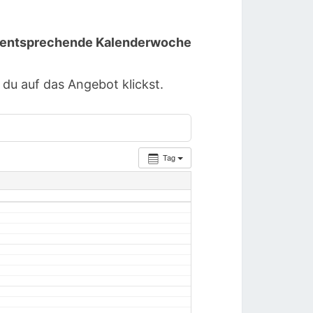
ie entsprechende Kalenderwoche
u auf das Angebot klickst.
Tag