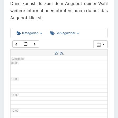
Dann kannst du zum dem Angebot deiner Wahl
weitere Informationen abrufen indem du auf das
06:00
Angebot klickst.
07:00
Kategorien
Schlagwörter
08:00
27
Di.
Ganztägig
09:00
10:00
11:00
12:00