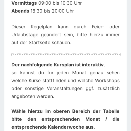
Vormittags
09:00 bis 10:30 Uhr
Abends
18:30 bis 20:00 Uhr
Dieser Regelplan kann durch Feier- oder
Urlaubstage geändert sein, bitte hierzu immer
auf der Startseite schauen.
00:00
01:00
Der nachfolgende Kursplan ist interaktiv
,
so kannst du für jeden Monat genau sehen
02:00
welche Kurse stattfinden und welche Workshops
oder sonstige Veranstaltungen ggf. zusätzlich
angeboten werden.
03:00
Wähle hierzu im oberen Bereich der Tabelle
04:00
bitte den entsprechenden Monat / die
entsprechende Kalenderwoche aus.
05:00