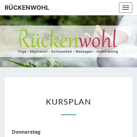
Skip
RÜCKENWOHL
Togg
to
navi
content
RÜCKEN
Yoga –
Atemtraining
– Massage
KURSPLAN
KURSPLAN
Donnerstag