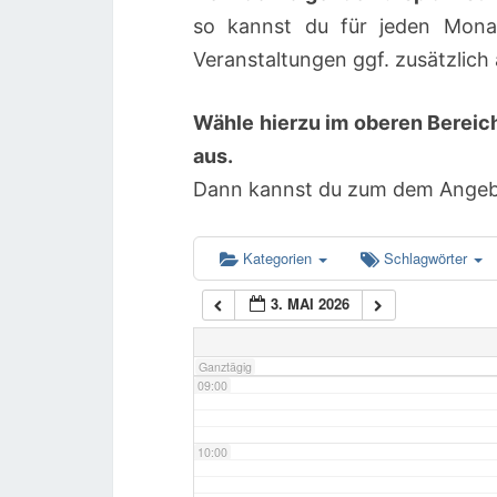
so kannst du für jeden Mona
04:00
Veranstaltungen ggf. zusätzlic
Wähle hierzu im oberen Bereic
05:00
aus.
Dann kannst du zum dem Angebot
06:00
07:00
Kategorien
Schlagwörter
3. MAI 2026
08:00
Ganztägig
09:00
10:00