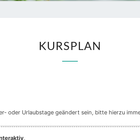
KURSPLAN
KURSPLAN
r- oder Urlaubstage geändert sein, bitte hierzu imme
nteraktiv
,