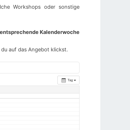
lche Workshops oder sonstige
ie entsprechende Kalenderwoche
u auf das Angebot klickst.
Tag