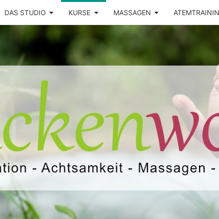
DAS STUDIO
KURSE
MASSAGEN
ATEMTRAINI
Yoga –
RÜCK
Atemtraining
– Massage