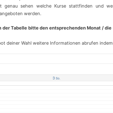
t genau sehen welche Kurse stattfinden und we
h angeboten werden.
h der Tabelle bitte den entsprechenden Monat / d
 deiner Wahl weitere Informationen abrufen indem d
3
So.