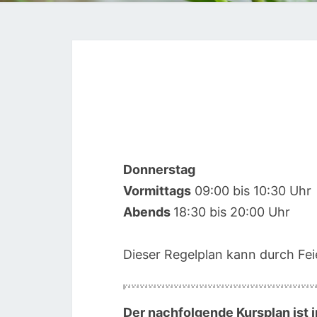
Donnerstag
00:00
Vormittags
09:00 bis 10:30 Uhr
Abends
18:30 bis 20:00 Uhr
01:00
Dieser Regelplan kann durch Feie
02:00
03:00
Der nachfolgende Kursplan ist i