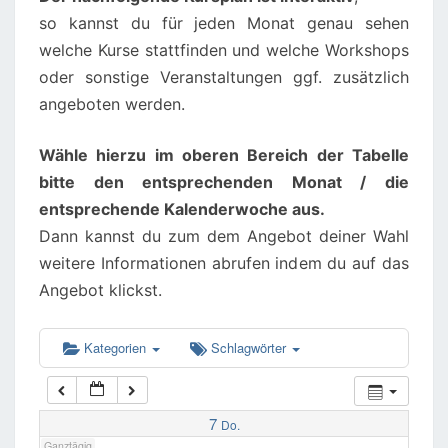
so kannst du für jeden Monat genau sehen
02:00
welche Kurse stattfinden und welche Workshops
oder sonstige Veranstaltungen ggf. zusätzlich
angeboten werden.
03:00
Wähle hierzu im oberen Bereich der Tabelle
04:00
bitte den entsprechenden Monat / die
entsprechende Kalenderwoche aus.
05:00
Dann kannst du zum dem Angebot deiner Wahl
weitere Informationen abrufen indem du auf das
06:00
Angebot klickst.
07:00
Kategorien
Schlagwörter
08:00
7
Do.
Ganztägig