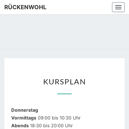
Skip
RÜCKENWOHL
Togg
to
navi
content
RÜCKEN
Yoga –
Atemtraining
– Massage
KURSPLAN
KURSPLAN
Donnerstag
Vormittags
09:00 bis 10:30 Uhr
Abends
18:30 bis 20:00 Uhr