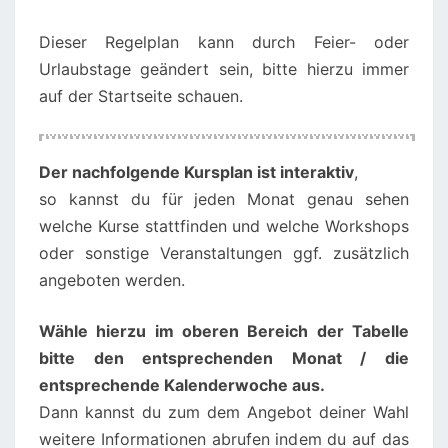
Dieser Regelplan kann durch Feier- oder
Urlaubstage geändert sein, bitte hierzu immer
auf der Startseite schauen.
00:00
01:00
Der nachfolgende Kursplan ist interaktiv
,
so kannst du für jeden Monat genau sehen
02:00
welche Kurse stattfinden und welche Workshops
oder sonstige Veranstaltungen ggf. zusätzlich
angeboten werden.
03:00
Wähle hierzu im oberen Bereich der Tabelle
04:00
bitte den entsprechenden Monat / die
entsprechende Kalenderwoche aus.
05:00
Dann kannst du zum dem Angebot deiner Wahl
weitere Informationen abrufen indem du auf das