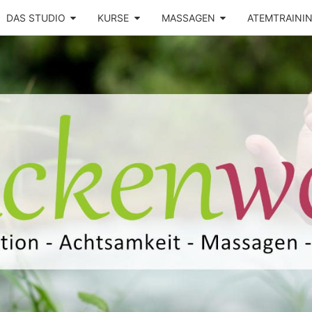
DAS STUDIO
KURSE
MASSAGEN
ATEMTRAINI
Yoga –
RÜCK
Atemtraining
– Massage