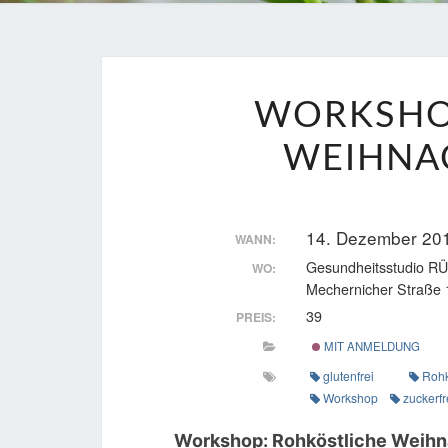
WORKSHO
WEIHNA
14. Dezember 201
WANN:
Gesundheitsstudio
WO:
Mechernicher Straße 
39
PREIS:
MIT ANMELDUNG
glutenfrei
Rohk
Workshop
zuckerfr
Workshop: Rohköstliche Weihn