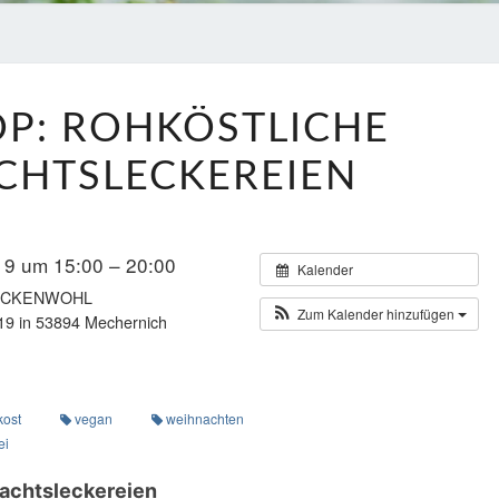
WORKSHOP:
P: ROHKÖSTLICHE
ROHKÖSTLICHE
WEIHNACHTSLECKEREIEN
CHTSLECKEREIEN
9 um 15:00 – 20:00
Kalender
 RÜCKENWOHL
Zum Kalender hinzufügen
19 in 53894 Mechernich
ost
vegan
weihnachten
ei
achtsleckereien